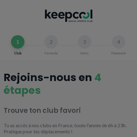
1
2
3
4
Club
Formule
Infos
Paiement
Rejoins-nous en
4
étapes
Trouve ton club favori
Tu as accès à nos clubs en France, toute l'année de 6h à 23h.
Pratique pour tes déplacements !