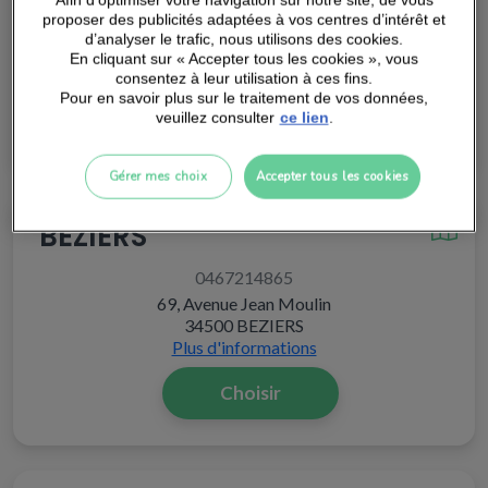
0484496270
Afin d’optimiser votre navigation sur notre site, de vous
proposer des publicités adaptées à vos centres d’intérêt et
60 Rue Guillaume du Vair
d’analyser le trafic, nous utilisons des cookies.
13290 AIX-EN-PROVENCE
En cliquant sur « Accepter tous les cookies », vous
Plus d'informations
consentez à leur utilisation à ces fins.
Pour en savoir plus sur le traitement de vos données,
Choisir
veuillez consulter
ce lien
.
Gérer mes choix
Accepter tous les cookies
BEZIERS
0467214865
69, Avenue Jean Moulin
34500 BEZIERS
Plus d'informations
Choisir