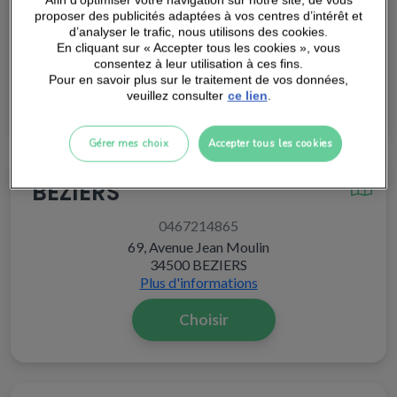
0484496270
Afin d’optimiser votre navigation sur notre site, de vous
proposer des publicités adaptées à vos centres d’intérêt et
60 Rue Guillaume du Vair
d’analyser le trafic, nous utilisons des cookies.
13290 AIX-EN-PROVENCE
En cliquant sur « Accepter tous les cookies », vous
Plus d'informations
consentez à leur utilisation à ces fins.
Pour en savoir plus sur le traitement de vos données,
Choisir
veuillez consulter
ce lien
.
Gérer mes choix
Accepter tous les cookies
BEZIERS
0467214865
69, Avenue Jean Moulin
34500 BEZIERS
Plus d'informations
Choisir