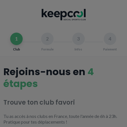
1
2
3
4
Club
Formule
Infos
Paiement
Rejoins-nous en
4
étapes
Trouve ton club favori
Tu as accès à nos clubs en France, toute l'année de 6h à 23h.
Pratique pour tes déplacements !